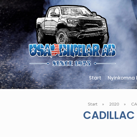
Start
Nyinkomna b
Start
»
2020
»
CA
CADILLAC 