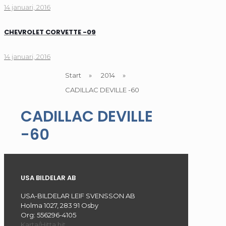
14 januari, 2016
CHEVROLET CORVETTE -09
14 januari, 2016
Start
»
2014
»
CADILLAC DEVILLE -60
CADILLAC DEVILLE
-60
USA BILDELAR AB
USA-BILDELAR LEIF SVENSSON AB
Holma 1027, 283 91 Osby
Org: 556296-4105
Karta/Hitta hit