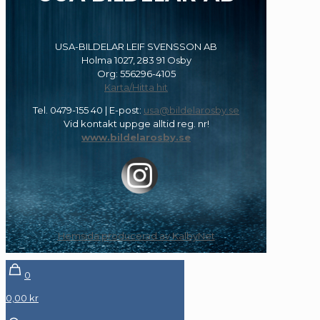
USA-BILDELAR LEIF SVENSSON AB
Holma 1027, 283 91 Osby
Org: 556296-4105
Karta/Hitta hit
Tel.
0479-155 40
| E-post:
usa@bildelarosby.se
Vid kontakt uppge alltid reg. nr!
www.bildelarosby.se
Hemsida producerad av KalbyNet
0
0,00 kr