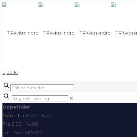
0,00 kr
✕
Öppettider
Mån - Tor 8.00 - 16.00
Fre 8.00 - 14.00
Lör - Sön STÄNGT