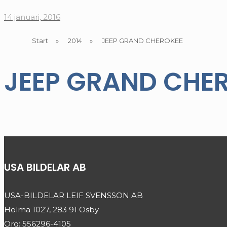
14 januari, 2016
Start
»
2014
»
JEEP GRAND CHEROKEE
JEEP GRAND CHE
USA BILDELAR AB
USA-BILDELAR LEIF SVENSSON AB
Holma 1027, 283 91 Osby
Org: 556296-4105